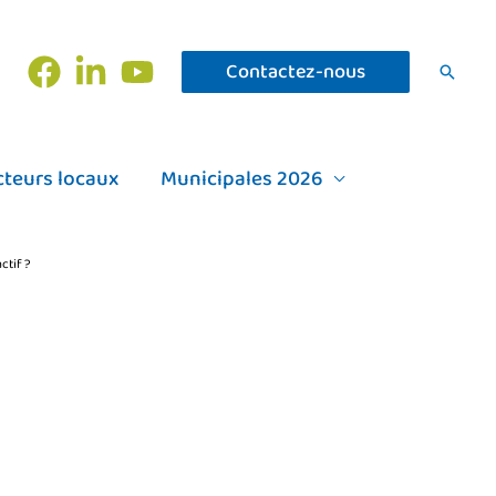
Contactez-nous
Recher
cteurs locaux
Municipales 2026
ctif ?