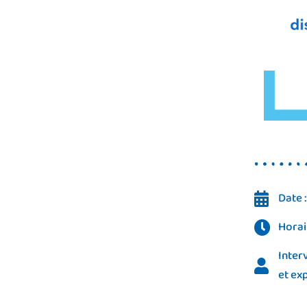
Date 
Horair
Inter
et ex